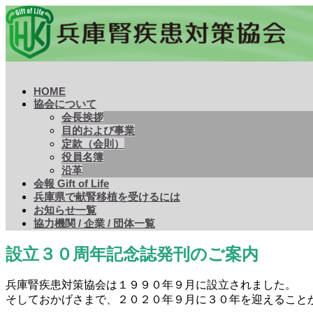
兵庫腎疾患対策協会
腎疾患の予防および治療の知識の普及・啓発を通じ、住民の
HOME
協会について
会長挨拶
目的および事業
定款（会則）
役員名簿
沿革
会報 Gift of Life
兵庫県で献腎移植を受けるには
お知らせ一覧
協力機関 / 企業 / 団体一覧
設立３０周年記念誌発刊のご案内
兵庫腎疾患対策協会は１９９０年９月に設立されました。
そしておかげさまで、２０２０年９月に３０年を迎えること