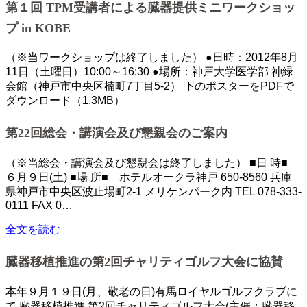
第１回 TPM受講者による臓器提供ミニワークショッ
プ in KOBE
（※当ワークショップは終了しました） ●日時：2012年8月
11日（土曜日）10:00～16:30 ●場所：神戸大学医学部 神緑
会館（神戸市中央区楠町7丁目5-2） 下のポスターをPDFで
ダウンロード（1.3MB）
第22回総会・講演会及び懇親会のご案内
（※当総会・講演会及び懇親会は終了しました） ■日 時■
６月９日(土) ■場 所■ ホテルオークラ神戸 650-8560 兵庫
県神戸市中央区波止場町2-1 メリケンパーク内 TEL 078-333-
0111 FAX 0…
全文を読む
臓器移植推進の第2回チャリティゴルフ大会に協賛
本年９月１９日(月、敬老の日)有馬ロイヤルゴルフクラブに
て 臓器移植推進 第2回チャリティゴルフ大会(主催：臓器移