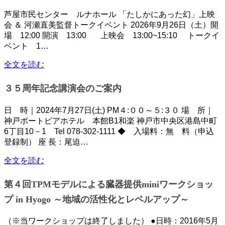
芦屋市民センター ルナホール 「たしかにあった幻」上映
会 ＆ 河瀬直美監督トークイベント 2026年9月26日（土）開
場 12:00 開演 13:00 上映会 13:00~15:10 トークイ
ベント 1…
全文を読む
３５周年記念講演会のご案内
日 時｜2024年7月27日(土) PM４:００～５:３０ 場 所｜
神戸ポートピアホテル 本館B1和楽 神戸市中央区港島中町
6丁目10－1 Tel 078-302-1111 ◆ 入場料：無 料（申込
登録制） 座 長：尾迫…
全文を読む
第４回TPMモデルによる臓器提供miniワークショッ
プ in Hyogo ～地域の活性化とレベルアップ～
（※当ワークショップは終了しました） ●日時：2016年5月