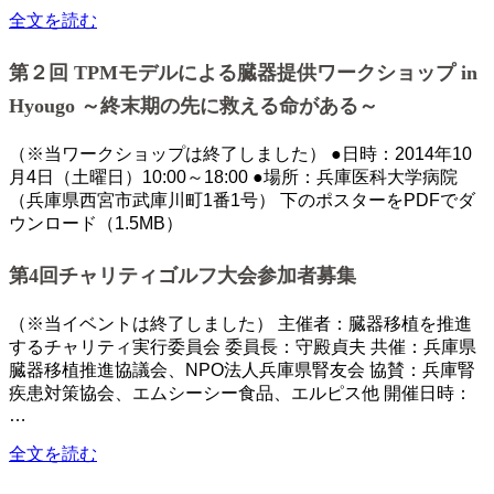
全文を読む
第２回 TPMモデルによる臓器提供ワークショップ in
Hyougo ～終末期の先に救える命がある～
（※当ワークショップは終了しました） ●日時：2014年10
月4日（土曜日）10:00～18:00 ●場所：兵庫医科大学病院
（兵庫県西宮市武庫川町1番1号） 下のポスターをPDFでダ
ウンロード（1.5MB）
第4回チャリティゴルフ大会参加者募集
（※当イベントは終了しました） 主催者：臓器移植を推進
するチャリティ実行委員会 委員長：守殿貞夫 共催：兵庫県
臓器移植推進協議会、NPO法人兵庫県腎友会 協賛：兵庫腎
疾患対策協会、エムシーシー食品、エルピス他 開催日時：
…
全文を読む