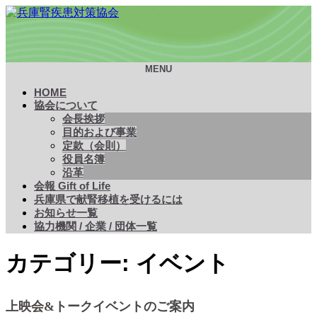
兵庫腎疾患対策協会
腎疾患の予防および治療の知識の普及・啓発を通じ、住民の
生活の質向上を目指した様々な取り組みを行っています
MENU
HOME
協会について
会長挨拶
目的および事業
定款（会則）
役員名簿
沿革
会報 Gift of Life
兵庫県で献腎移植を受けるには
お知らせ一覧
協力機関 / 企業 / 団体一覧
カテゴリー:
イベント
上映会&トークイベントのご案内