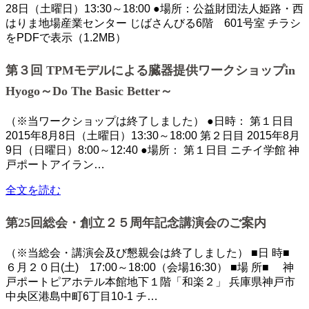
28日（土曜日）13:30～18:00 ●場所：公益財団法人姫路・西
はりま地場産業センター じばさんびる6階 601号室 チラシ
をPDFで表示（1.2MB）
第３回 TPMモデルによる臓器提供ワークショップin
Hyogo～Do The Basic Better～
（※当ワークショップは終了しました） ●日時： 第１日目
2015年8月8日（土曜日）13:30～18:00 第２日目 2015年8月
9日（日曜日）8:00～12:40 ●場所： 第１日目 ニチイ学館 神
戸ポートアイラン…
全文を読む
第25回総会・創立２５周年記念講演会のご案内
（※当総会・講演会及び懇親会は終了しました） ■日 時■
６月２０日(土) 17:00～18:00（会場16:30） ■場 所■ 神
戸ポートピアホテル本館地下１階「和楽２」 兵庫県神戸市
中央区港島中町6丁目10-1 チ…